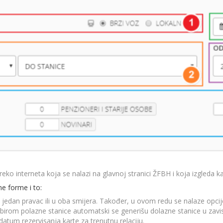
o interneta koja se nalazi na glavnoj stranici ŽFBH i koja izgleda kao
me forme i to:
edan pravac ili u oba smijera. Također, u ovom redu se nalaze opcije 
dabirom polazne stanice automatski se generišu dolazne stanice u zavi
atum rezervisanja karte za trenutnu relaciju.