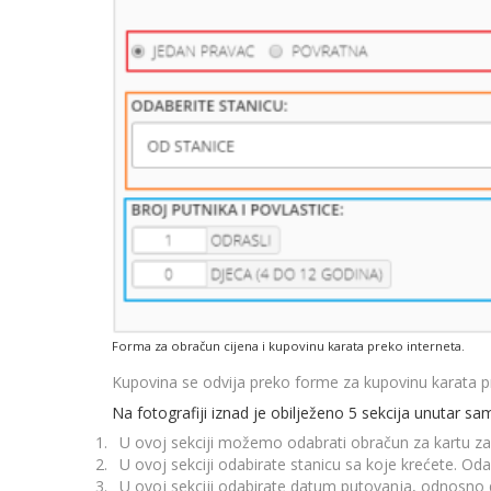
Forma za obračun cijena i kupovinu karata preko interneta.
Kupovina se odvija preko forme za kupovinu karata prek
Na fotografiji iznad je obilježeno 5 sekcija unutar sa
U ovoj sekciji možemo odabrati obračun za kartu za j
U ovoj sekciji odabirate stanicu sa koje krećete. O
U ovoj sekciji odabirate datum putovanja, odnosno d