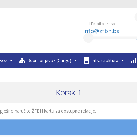
Email adresa
info@zfbh.ba
evoz
Robni prijevoz (Cargo)
Infrastruktura
Korak 1
ješno naručite ŽFBH kartu za dostupne relacije.