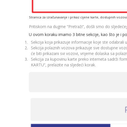
Stranica za izračunavanje i prikaz cijene karte, dostupnih vozova
Pritiskom na dugme “Pretraži”, došli smo do sljedeć
U ovom koraku imamo 3 bitne sekcije, kao što je i pok
Sekcija koja prikazuje informacije koje ste odabrali
Sekcija polaznih vozova prikazuje sve dostupne vozo
će biti prikazani svi vozovi, vrijeme dolaska sa pola
Sekcija za kupovinu karte preko interneta sadrži for
KARTU”, prelazite na sljedeći korak.