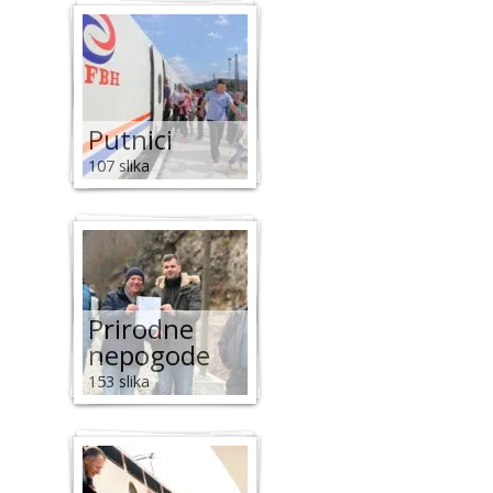
Putnici
107 slika
Prirodne
nepogode
153 slika