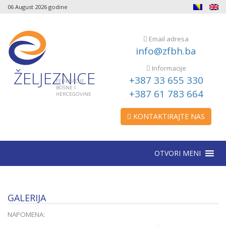
06 August 2026 godine
Email adresa
info@zfbh.ba
Informacije
ŽELJEZNICE
+387 33 655 330
FEDERACIJE
BOSNE I
+387 61 783 664
HERCEGOVINE
KONTAKTIRAJTE NAS
OTVORI MENI
GALERIJA
NAPOMENA: