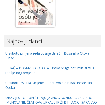
Željezničko
osoblje
19 slika
Najnoviji članci
U subotu izmjena reda vožnje Bihać – Bosanska Otoka –
Bihać
BIHAĆ – BOSANSKA OTOKA: Unska pruga potvrdila status
top ljetnog projekta!
U subotu 25. jula izmjene u Redu vožnje Bihać-Bosanska
Otoka
OBAVIJEST O PONIŠTENJU JAVNOG KONKURSA ZA IZBOR I
IMENOVANJE ČLANOVA UPRAVE JP ŽFBIH D.O.O. SARAJEVO