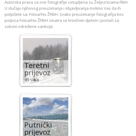
Autorska prava za ove fotografije ustupljena su Željeznicama FBiH.
U slučaju njihovog preuzimanja i objavljivanja molimo Vas da ih
potpišete sa: Fotoarhiv ŽFBiH.
Svako preuzimanje fotografija bez
potpisa Fotoarhiv ŽFBiH smatra se krivičnim djelom i povlači za
sobom određene sankcije.
Teretni
prijevoz
49 slika
Putnički
prijevoz