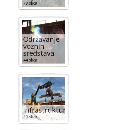
79 slika
Održavanje
voznih
sredstava
44 slika
Infrastruktura
30 slika