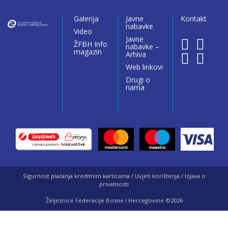
Galerija
Javne
Kontakt
nabavke
Video
Javne
ŽFBH Info
nabavke –
magazin
Arhiva
Web linkovi
Drugi o
nama
Sigurnost plaćanja kreditnim karticama / Uvjeti korištenja / Izjava o
privatnosti
Željeznice Federacije Bosne i Hercegovine ©2026