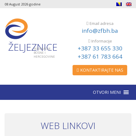
08 August 2026 godine
Email adresa
info@zfbh.ba
Informacije
ŽELJEZNICE
+387 33 655 330
FEDERACIJE
BOSNE I
+387 61 783 664
HERCEGOVINE
KONTAKTIRAJTE NAS
OTVORI MENI
WEB LINKOVI